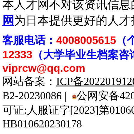
本人才网不对该资讯信息
网
为日本提供更好的人才
客
服电话：
4008005615
（
12333
（大学毕业生档案
咨
viprcw@qq.com
网站备案：
ICP备20220191
B2-20230086 |
公网安备4201
可证:人服证字[2023]第010
HB010620230178
929人才网
929招聘网
南方人才网
919人才网
939人才网
520人才
92