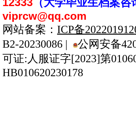
12333
（大学毕业生档案
咨
viprcw@qq.com
网站备案：
ICP备20220191
B2-20230086 |
公网安备4201
可证:人服证字[2023]第010
HB010620230178
929人才网
929招聘网
南方人才网
919人才网
939人才网
520人才
92
联合人才网
联合招聘网
888人才网
163人才网
163招聘网
985人才网
21
同城招聘网
毕业生求职网
域名抢注网
招聘人才网
中国直聘网
中国人才招聘网
中
直聘招聘网
人才网
武汉人才网
520人才网
28人才网
最新招聘信息
最