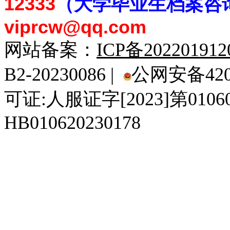
12333
（大学毕业生档案
咨
viprcw@qq.com
网站备案：
ICP备20220191
B2-20230086 |
公网安备4201
可证:人服证字[2023]第010
HB010620230178
929人才网
929招聘网
南方人才网
919人才网
939人才网
520人才
92
联合人才网
联合招聘网
888人才网
163人才网
163招聘网
985人才网
21
同城招聘网
毕业生求职网
域名抢注网
招聘人才网
中国直聘网
中国人才招聘网
中
直聘招聘网
人才网
武汉人才网
520人才网
28人才网
最新招聘信息
最