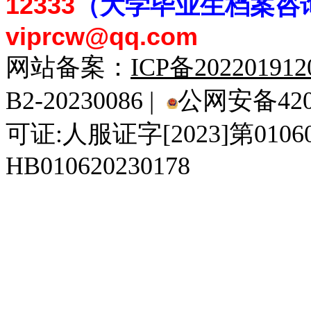
12333
（大学毕业生档案
咨
viprcw@qq.com
网站备案：
ICP备20220191
B2-20230086 |
公网安备4201
可证:人服证字[2023]第010
HB010620230178
929人才网
929招聘网
南方人才网
919人才网
939人才网
520人才
92
联合人才网
联合招聘网
888人才网
163人才网
163招聘网
985人才网
21
同城招聘网
毕业生求职网
域名抢注网
招聘人才网
中国直聘网
中国人才招聘网
中
直聘招聘网
人才网
武汉人才网
520人才网
28人才网
最新招聘信息
最