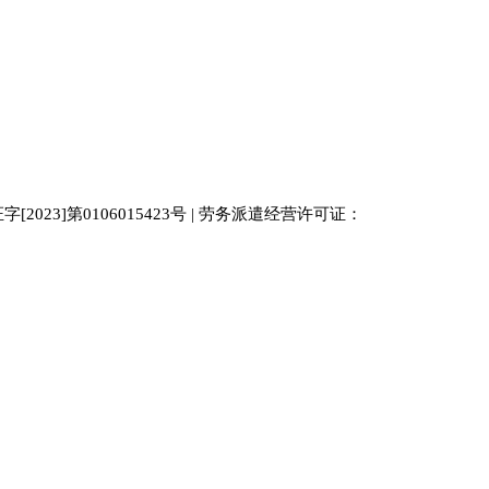
023]第0106015423号 | 劳务派遣经营许可证：
中国人才
人才网
南京人才网
929人才网站
招聘网
人力资源
百事通同城网
人才招聘网
52人才网
最新招聘
今日信息网
bossrcw
江苏人才网
人才网站大全
招聘网
购买友情链接