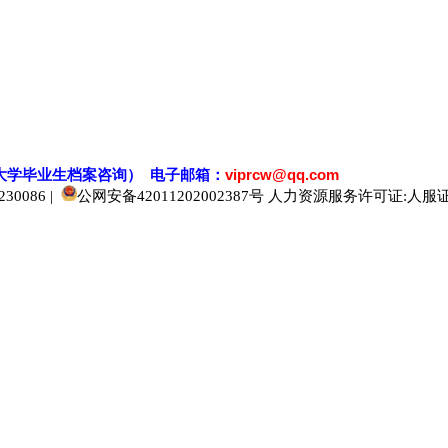
大学毕业生档案
咨
询） 电子邮箱：
viprcw@qq.com
0086 |
公网安备42011202002387号
人力资源服务许可证:人服证字[2
520人才
929人才
应届生人才网
中国人才网
985人才网
211人才网
1001人才网
1688人才网
中国人才招聘网
中国招聘网
boss招聘网
直聘人才网
最新招聘信息
最新求职简历
597招聘网
百网人才