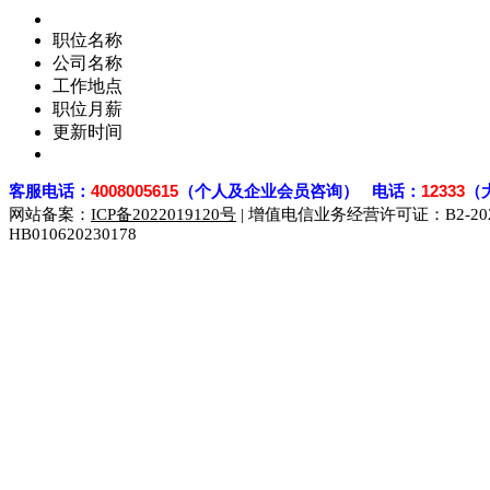
职位名称
公司名称
工作地点
职位月薪
更新时间
客
服电话：
4008005615
（个人及企业会员咨询） 电话：
12333
（
网站备案：
ICP备2022019120号
| 增值电信业务经营许可证：B2-2023
HB010620230178
929人才网
929招聘网
南方人才网
919人才网
939人才网
联合人才网
联合招聘网
888人才网
163人才网
163招聘网
同城招聘网
毕业生求职网
域名抢注网
招聘人才网
中国直聘网
直聘招聘网
人才网
武汉人才网
520人才网
28人才网