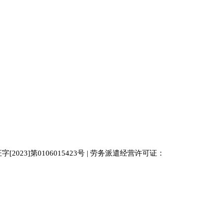
023]第0106015423号 | 劳务派遣经营许可证：
中国人才
人才网
南京人才网
929人才网站
招聘网
人力资源
百事通同城网
人才招聘网
52人才网
最新招聘
今日信息网
bossrcw
江苏人才网
人才网站大全
招聘网
购买友情链接