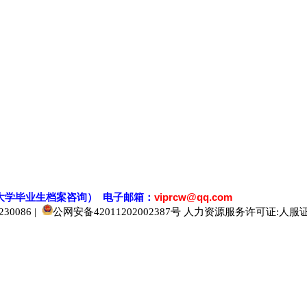
大学毕业生档案
咨
询） 电子邮箱：
viprcw@qq.com
0086 |
公网安备42011202002387号
人力资源服务许可证:人服证字[2
520人才
929人才
应届生人才网
中国人才网
985人才网
211人才网
1001人才网
1688人才网
中国人才招聘网
中国招聘网
boss招聘网
直聘人才网
最新招聘信息
最新求职简历
597招聘网
百网人才