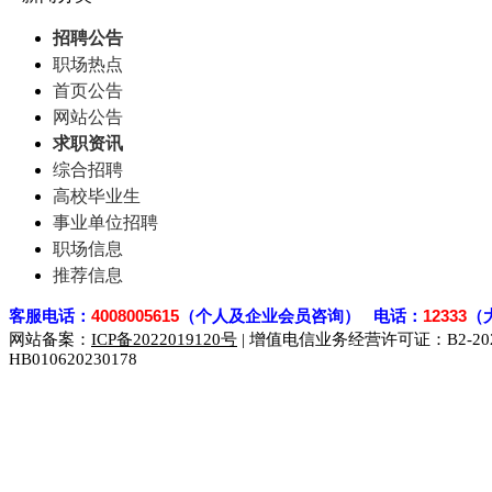
招聘公告
职场热点
首页公告
网站公告
求职资讯
综合招聘
高校毕业生
事业单位招聘
职场信息
推荐信息
客
服电话：
4008005615
（个人及企业会员咨询） 电话：
12333
（
网站备案：
ICP备2022019120号
| 增值电信业务经营许可证：B2-2023
HB010620230178
929人才网
929招聘网
南方人才网
919人才网
939人才网
联合人才网
联合招聘网
888人才网
163人才网
163招聘网
同城招聘网
毕业生求职网
域名抢注网
招聘人才网
中国直聘网
直聘招聘网
人才网
武汉人才网
520人才网
28人才网